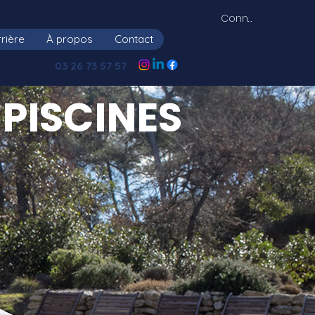
Connexion
rière
À propos
Contact
03 26 73 57 57
PISCINES