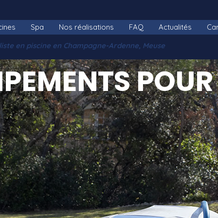
cines
Spa
Nos réalisations
FAQ
Actualités
Car
aliste en piscine en Champagne-Ardenne, Meuse
IPEMENTS POUR 