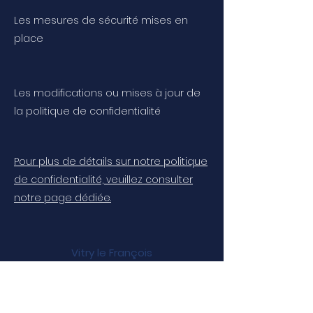
Les mesures de sécurité mises en
place
Les modifications ou mises à jour de
la politique de confidentialité
Pour plus de détails sur notre politique
de confidentialité, veuillez consulter
notre page dédiée.
Vitry le François
35, Rue de la Violette
51300 Marolles
Tél:
03 26 73 57 57