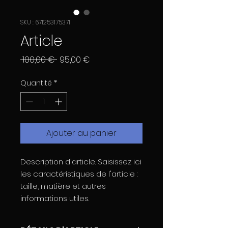
SKU : 671253175371
Article
Prix
Prix
 100,00 € 
95,00 €
original
promotionnel
Quantité
*
Ajouter au panier
Description d'article. Saisissez ici 
les caractéristiques de l'article : 
taille, matière et autres 
informations utiles.